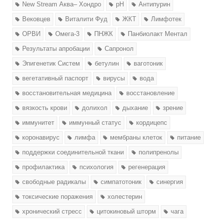
New Stream Аква– Хондро
pH
Антипурин
Вековцев
Виталити Фуд
ЖКТ
Лимфотек
ОРВИ
Омега-3
ПНЖК
Панбиолакт Ментал
Результаты апробации
Сапронол
Эпигенетик Систем
бетулин
ваготоник
вегетативный паспорт
вирусы
вода
восстановительная медицина
восстановление
вязкость крови
долихол
дыхание
зрение
иммунитет
иммунный статус
кордицепс
коронавирус
лимфа
мембраны клеток
питание
поддержки соединительной ткани
полипренолы
профилактика
психология
регенерация
свободные радикалы
симпатотоник
синергия
токсические поражения
холестерин
хронический стресс
цитокиновый шторм
чага