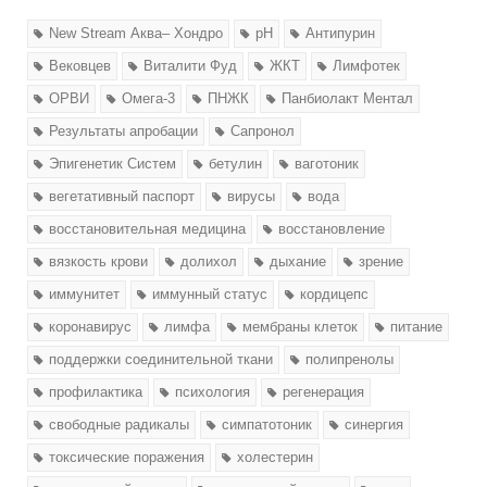
New Stream Аква– Хондро
pH
Антипурин
Вековцев
Виталити Фуд
ЖКТ
Лимфотек
ОРВИ
Омега-3
ПНЖК
Панбиолакт Ментал
Результаты апробации
Сапронол
Эпигенетик Систем
бетулин
ваготоник
вегетативный паспорт
вирусы
вода
восстановительная медицина
восстановление
вязкость крови
долихол
дыхание
зрение
иммунитет
иммунный статус
кордицепс
коронавирус
лимфа
мембраны клеток
питание
поддержки соединительной ткани
полипренолы
профилактика
психология
регенерация
свободные радикалы
симпатотоник
синергия
токсические поражения
холестерин