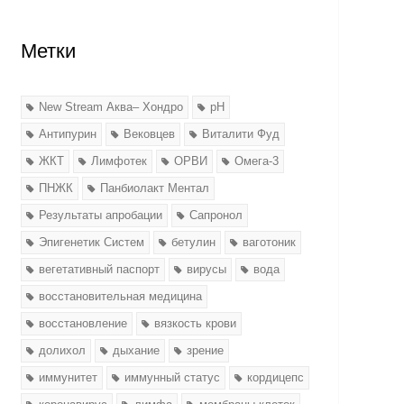
Метки
New Stream Аква– Хондро
pH
Антипурин
Вековцев
Виталити Фуд
ЖКТ
Лимфотек
ОРВИ
Омега-3
ПНЖК
Панбиолакт Ментал
Результаты апробации
Сапронол
Эпигенетик Систем
бетулин
ваготоник
вегетативный паспорт
вирусы
вода
восстановительная медицина
восстановление
вязкость крови
долихол
дыхание
зрение
иммунитет
иммунный статус
кордицепс