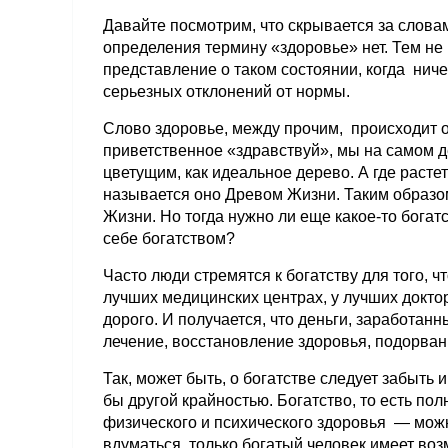
Давайте посмотрим, что скрывается за слова
определения термину «здоровье» нет. Тем не
представление о таком состоянии, когда ниче
серьезных отклонений от нормы.
Слово здоровье, между прочим, происходит о
приветственное «здравствуй», мы на самом д
цветущим, как идеальное дерево. А где расте
называется оно Древом Жизни. Таким образом
Жизни. Но тогда нужно ли еще какое-то богат
себе богатством?
Часто люди стремятся к богатству для того, 
лучших медицинских центрах, у лучших докторо
дорого. И получается, что деньги, заработан
лечение, восстановление здоровья, подорванн
Так, может быть, о богатстве следует забыть 
бы другой крайностью. Богатство, то есть п
физического и психического здоровья — можн
вдуматься, только богатый человек имеет во