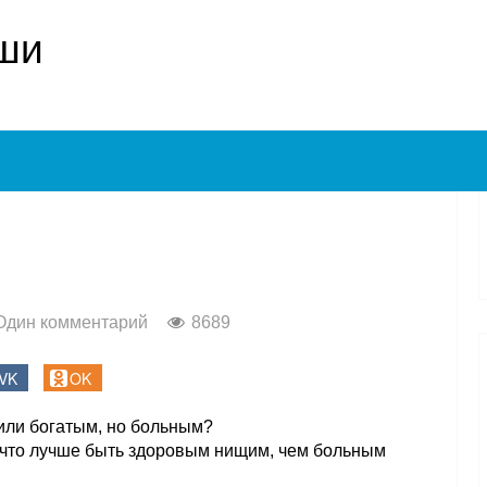
ши
Один комментарий
8689
VK
OK
или богатым, но больным?
 что лучше быть здоровым нищим, чем больным