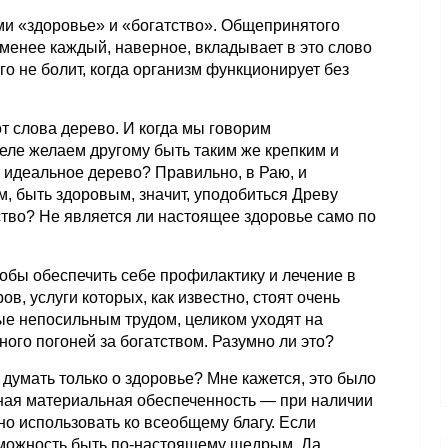
ми «здоровье» и «богатство». Общепринятого
 менее каждый, наверное, вкладывает в это слово
го не болит, когда организм функционирует без
т слова дерево. И когда мы говорим
еле желаем другому быть таким же крепким и
т идеальное дерево? Правильно, в Раю, и
, быть здоровым, значит, уподобиться Древу
ство? Не является ли настоящее здоровье само по
чтобы обеспечить себе профилактику и лечение в
в, услуги которых, как известно, стоят очень
ные непосильным трудом, целиком уходят на
ого погоней за богатством. Разумно ли это?
и думать только о здоровье? Мне кажется, это было
олная материальная обеспеченность — при наличии
о использовать ко всеобщему благу. Если
зможность быть по-настоящему щедрым. Да,