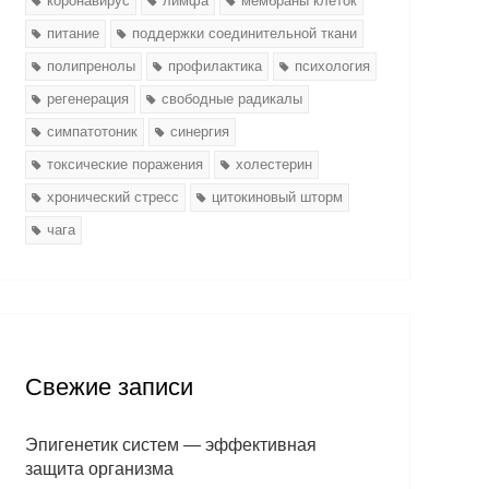
коронавирус
лимфа
мембраны клеток
питание
поддержки соединительной ткани
полипренолы
профилактика
психология
регенерация
свободные радикалы
симпатотоник
синергия
токсические поражения
холестерин
хронический стресс
цитокиновый шторм
чага
Свежие записи
Эпигенетик систем — эффективная
защита организма