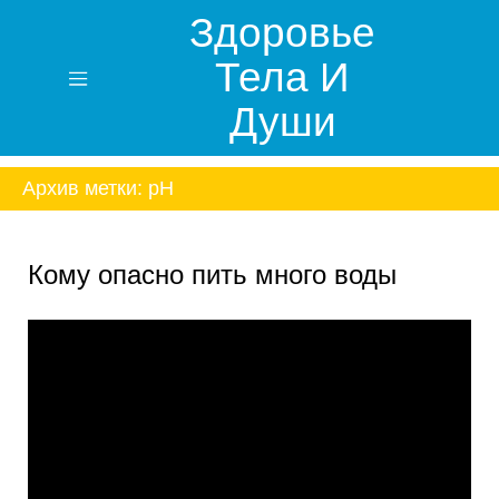
Здоровье
Тела И
Души
Архив метки:
pH
Кому опасно пить много воды