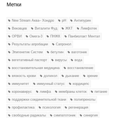
Метки
New Stream Аква– Хондро
pH
Антипурин
Вековцев
Виталити Фуд
ЖКТ
Лимфотек
ОРВИ
Омега-3
ПНЖК
Панбиолакт Ментал
Результаты апробации
Сапронол
Эпигенетик Систем
бетулин
ваготоник
вегетативный паспорт
вирусы
вода
восстановительная медицина
восстановление
вязкость крови
долихол
дыхание
зрение
иммунитет
иммунный статус
кордицепс
коронавирус
лимфа
мембраны клеток
питание
поддержки соединительной ткани
полипренолы
профилактика
психология
регенерация
свободные радикалы
симпатотоник
синергия