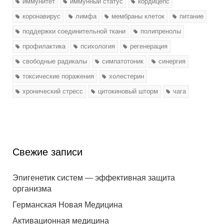
иммунитет
иммунный статус
кордицепс
коронавирус
лимфа
мембраны клеток
питание
поддержки соединительной ткани
полипренолы
профилактика
психология
регенерация
свободные радикалы
симпатотоник
синергия
токсические поражения
холестерин
хронический стресс
цитокиновый шторм
чага
Свежие записи
Эпигенетик систем — эффективная защита
организма
Германская Новая Медицина
Активационная медицина