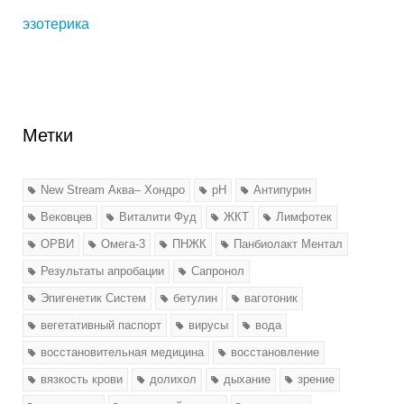
эзотерика
Метки
New Stream Аква– Хондро
pH
Антипурин
Вековцев
Виталити Фуд
ЖКТ
Лимфотек
ОРВИ
Омега-3
ПНЖК
Панбиолакт Ментал
Результаты апробации
Сапронол
Эпигенетик Систем
бетулин
ваготоник
вегетативный паспорт
вирусы
вода
восстановительная медицина
восстановление
вязкость крови
долихол
дыхание
зрение