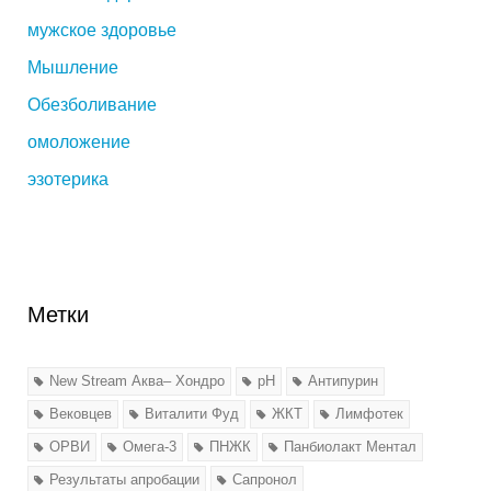
мужское здоровье
Мышление
Обезболивание
омоложение
эзотерика
Метки
New Stream Аква– Хондро
pH
Антипурин
Вековцев
Виталити Фуд
ЖКТ
Лимфотек
ОРВИ
Омега-3
ПНЖК
Панбиолакт Ментал
Результаты апробации
Сапронол