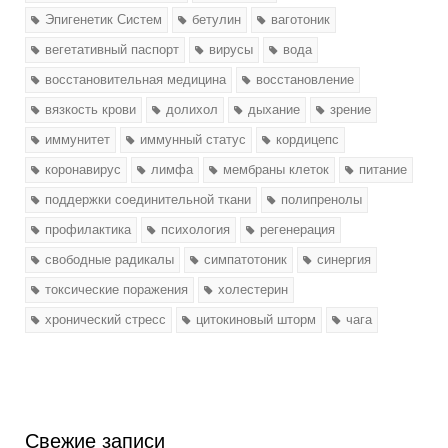
Эпигенетик Систем
бетулин
ваготоник
вегетативный паспорт
вирусы
вода
восстановительная медицина
восстановление
вязкость крови
долихол
дыхание
зрение
иммунитет
иммунный статус
кордицепс
коронавирус
лимфа
мембраны клеток
питание
поддержки соединительной ткани
полипренолы
профилактика
психология
регенерация
свободные радикалы
симпатотоник
синергия
токсические поражения
холестерин
хронический стресс
цитокиновый шторм
чага
Свежие записи