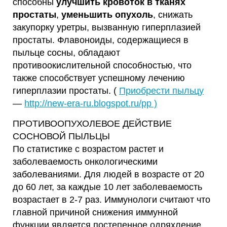
способны
улучшить кровоток в тканях
простаты
,
уменьшить опухоль
, снижать
закупорку уретры, вызванную гиперплазией
простаты. Флавоноиды, содержащиеся в
пыльце сосны, обладают
противоокислительной способностью, что
также способствует успешному лечению
гиперплазии простаты. (
Приобрести пыльцу
—
http://new-era-ru.blogspot.ru/pp )
ПРОТИВООПУХОЛЕВОЕ ДЕЙСТВИЕ
СОСНОВОЙ ПЫЛЬЦЫ
По статистике с возрастом растет и
заболеваемость онкологическими
заболеваниями. Для людей в возрасте от 20
до 60 лет, за каждые 10 лет заболеваемость
возрастает в 2-7 раз. Иммунологи считают что
главной причиной снижения иммунной
функции является постепенное одряхление