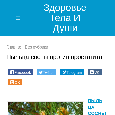
Здоровье
Тела И
Души
Главная
Без рубрики
›
Пыльца сосны против простатита
Facebook
Twitter
Telegram
VK
OK
ПЫЛЬ
Ц
А
С
ОСНЫ