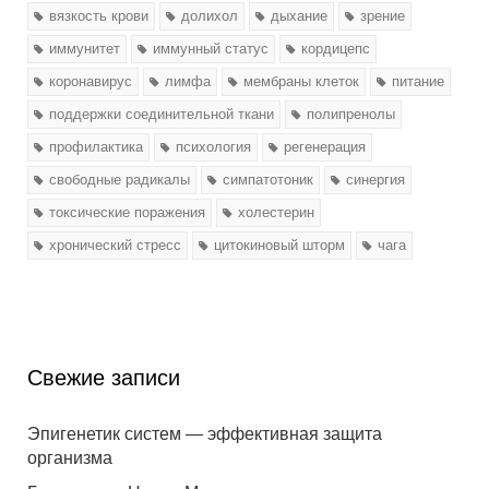
вязкость крови
долихол
дыхание
зрение
иммунитет
иммунный статус
кордицепс
коронавирус
лимфа
мембраны клеток
питание
поддержки соединительной ткани
полипренолы
профилактика
психология
регенерация
свободные радикалы
симпатотоник
синергия
токсические поражения
холестерин
хронический стресс
цитокиновый шторм
чага
Свежие записи
Эпигенетик систем — эффективная защита
организма