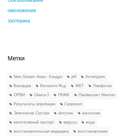
Обезболивание
омоложение
эзотерика
Метки
New Stream Аква– Хондро
pH
Антипурин
Вековцев
Виталити Фуд
ЖКТ
Лимфотек
ОРВИ
Омега-3
ПНЖК
Панбиолакт Ментал
Результаты апробации
Сапронол
Эпигенетик Систем
бетулин
ваготоник
вегетативный паспорт
вирусы
вода
восстановительная медицина
восстановление