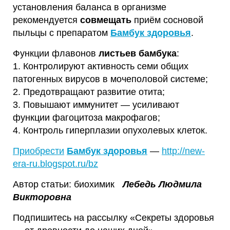
установления баланса в организме
рекомендуется
совмещать
приём сосновой
пыльцы с препаратом
Бамбук здоровья
.
Функции флавонов
листьев бамбука
:
1. Контролируют активность семи общих
патогенных вирусов в мочеполовой системе;
2. Предотвращают развитие отита;
3. Повышают иммунитет — усиливают
функции фагоцитоза макрофагов;
4. Контроль гиперплазии опухолевых клеток.
Приобрести
Бамбук здоровья
—
http://new-
era-ru.blogspot.ru/bz
Автор статьи: биохимик
Лебедь Людмила
Викторовна
Подпишитесь на рассылку «Секреты здоровья