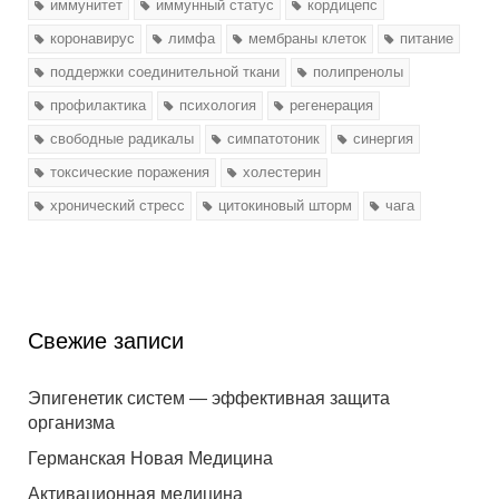
иммунитет
иммунный статус
кордицепс
коронавирус
лимфа
мембраны клеток
питание
поддержки соединительной ткани
полипренолы
профилактика
психология
регенерация
свободные радикалы
симпатотоник
синергия
токсические поражения
холестерин
хронический стресс
цитокиновый шторм
чага
Свежие записи
Эпигенетик систем — эффективная защита
организма
Германская Новая Медицина
Активационная медицина