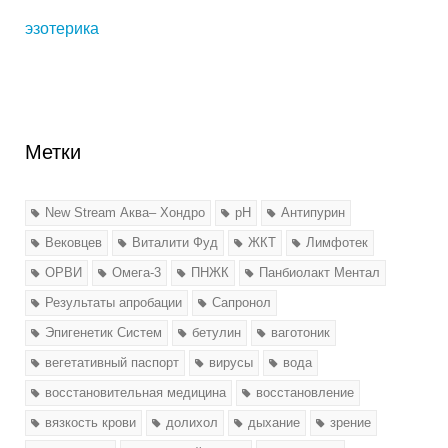
эзотерика
Метки
New Stream Аква– Хондро
pH
Антипурин
Вековцев
Виталити Фуд
ЖКТ
Лимфотек
ОРВИ
Омега-3
ПНЖК
Панбиолакт Ментал
Результаты апробации
Сапронол
Эпигенетик Систем
бетулин
ваготоник
вегетативный паспорт
вирусы
вода
восстановительная медицина
восстановление
вязкость крови
долихол
дыхание
зрение