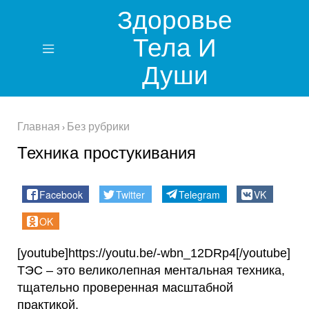
Здоровье
Тела И
Души
Главная
Без рубрики
›
Техника простукивания
Facebook
Twitter
Telegram
VK
OK
[youtube]https://youtu.be/-wbn_12DRp4[/youtube]
ТЭС – это великолепная ментальная техника,
тщательно проверенная масштабной
практикой.