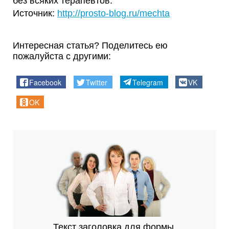
без всяких терапевтов.
Источник:
http://prosto-blog.ru/mechta
Интересная статья? Поделитесь ею
пожалуйста с другими:
Facebook
Twitter
Telegram
VK
OK
Текст заголовка для формы