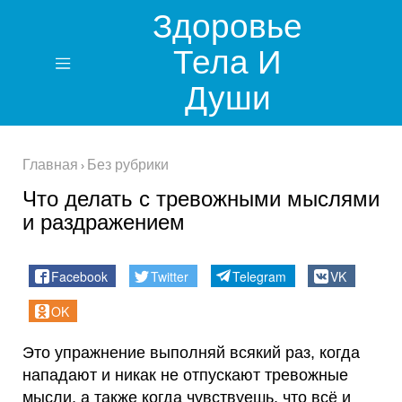
Здоровье
Тела И
Души
Главная
Без рубрики
›
Что делать с тревожными мыслями
и раздражением
Facebook
Twitter
Telegram
VK
OK
Это упражнение выполняй всякий раз, когда
нападают и никак не отпускают тревожные
мысли, а также когда чувствуешь, что всё и