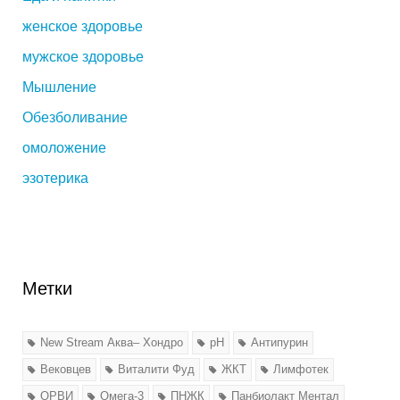
женское здоровье
мужское здоровье
Мышление
Обезболивание
омоложение
эзотерика
Метки
New Stream Аква– Хондро
pH
Антипурин
Вековцев
Виталити Фуд
ЖКТ
Лимфотек
ОРВИ
Омега-3
ПНЖК
Панбиолакт Ментал