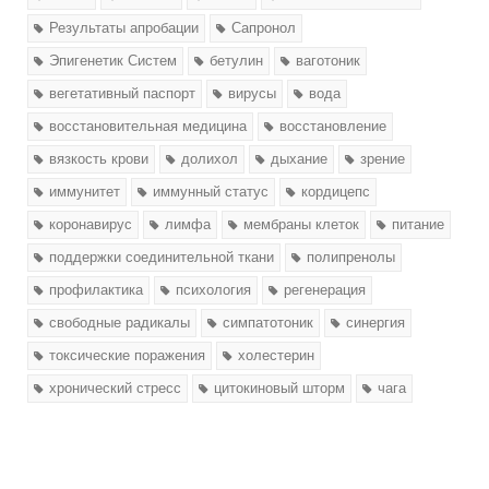
Результаты апробации
Сапронол
Эпигенетик Систем
бетулин
ваготоник
вегетативный паспорт
вирусы
вода
восстановительная медицина
восстановление
вязкость крови
долихол
дыхание
зрение
иммунитет
иммунный статус
кордицепс
коронавирус
лимфа
мембраны клеток
питание
поддержки соединительной ткани
полипренолы
профилактика
психология
регенерация
свободные радикалы
симпатотоник
синергия
токсические поражения
холестерин
хронический стресс
цитокиновый шторм
чага